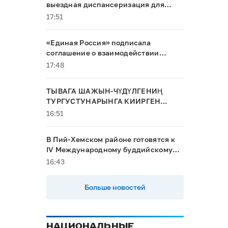
выездная диспансеризация для
маломобильных граждан
17:51
«Единая Россия» подписала
соглашение о взаимодействии
между Общественной палатой РФ и
17:48
политическими партиями
ТЫВАГА ШАЖЫН-ЧҮДҮЛГЕНИҢ
ТУРГУСТУНАРЫНГА КИИРГЕН
ҮЛҮҮМ
16:51
В Пий-Хемском районе готовятся к
IV Международному буддийскому
форуму
16:43
Больше новостей
НАЦИОНАЛЬНЫЕ