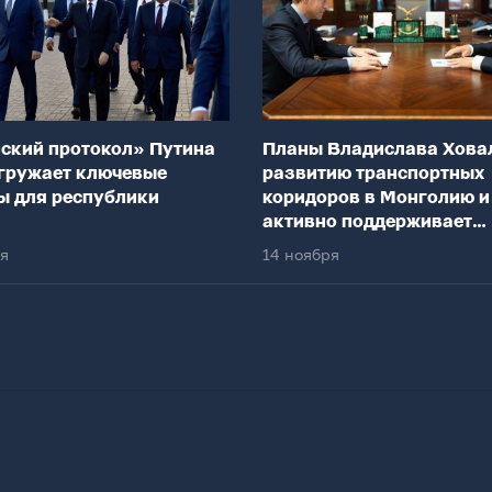
ский протокол» Путина
Планы Владислава Хова
гружает ключевые
развитию транспортных
ы для республики
коридоров в Монголию и
активно поддерживает
федеральный центр
ря
14 ноября