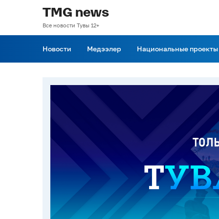
TMG news
Все новости Тувы 12+
Новости
Медээлер
Национальные проекты