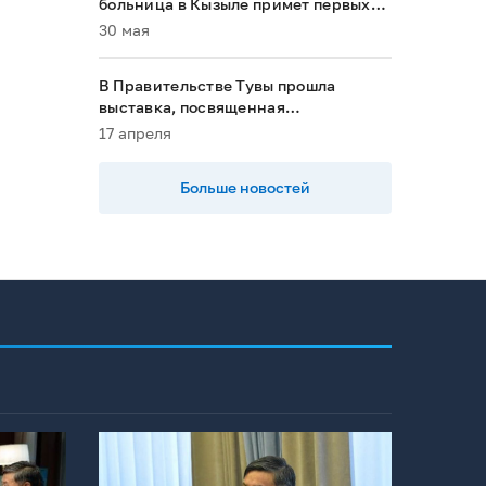
больница в Кызыле примет первых
пациентов в 2028 году»
30 мая
В Правительстве Тувы прошла
выставка, посвященная
национальным проектам
17 апреля
Больше новостей