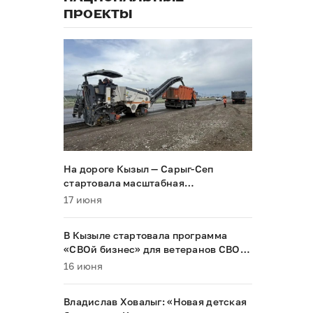
ПРОЕКТЫ
На дороге Кызыл — Сарыг-Сеп
стартовала масштабная
реконструкция
17 июня
В Кызыле стартовала программа
«СВОй бизнес» для ветеранов СВО и
их семей
16 июня
Владислав Ховалыг: «Новая детская