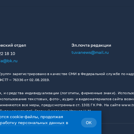
еский отдел
Эл.почта редакции
tuvanews@mail.ru
22 18 10
ia@bk.ru
рупп» зарегистрировано в качестве СМИ в Федеральной службе по надз
77 — 76336 от 02.08.2019.
 и средства индивидуализации (логотипы, фирменные знаки). Использо
спользование текстовых, фото-, аудио- и видеоматериалов сайта возм
меняются все меры, предусмотренные ст. 1301 ГК РФ. На сайте www.t
Тывамедиагрупп". Главный редактор Иванов Н.М.
ются cookie-файлы, продолжая
бработку персональных данных
в
OK