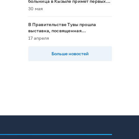
больница в Кызыле примет первых
пациентов в 2028 году»
30 мая
В Правительстве Тувы прошла
выставка, посвященная
национальным проектам
17 апреля
Больше новостей