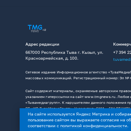
Адрес редакции
Коммерч
667000 Республика Тыва г. Кызыл, ул.
+7 394 2
Красноармейская, д. 100.
tuvamed
Сетевое издание Информационное агентство «ТуваМедиаГ
массовых коммуникаций. Регистрационный номер: Эл № ФС
Сайт содержит материалы, охраняемые авторским правом,
указанием гиперссылки на сайт www.tmgnews.ru. Любое и
«Тывамедиагрупп». К нарушителям данного положения при
РТ «ИД ТываМедиаГрупп». Учредитель СМИ －ГАУ РТ "ИД" 
На сайте используется Яндекс Метрика и собира
пользование сайтом вы выражаете согласие на
о
соответствии с
политикой конфиденциальности
.