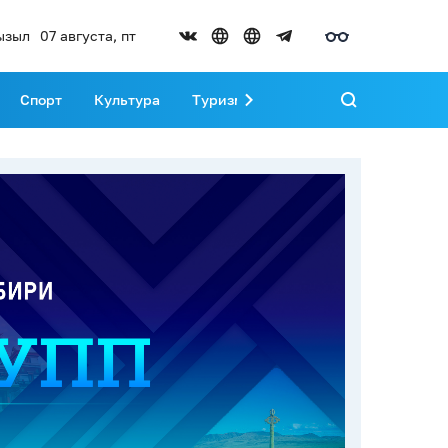
ызыл
07 августа, пт
Спорт
Культура
Туризм
Развитие Тувы
Реда