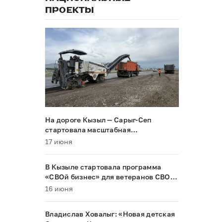
ПРОЕКТЫ
На дороге Кызыл — Сарыг-Сеп
стартовала масштабная
реконструкция
17 июня
В Кызыле стартовала программа
«СВОй бизнес» для ветеранов СВО и
их семей
16 июня
Владислав Ховалыг: «Новая детская