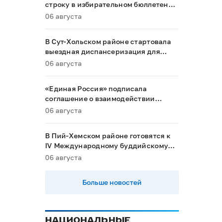
строку в избирательном бюллетене
на выборах в Госдуму
06 августа
В Сут-Хольском районе стартовала
выездная диспансеризация для
маломобильных граждан
06 августа
«Единая Россия» подписала
соглашение о взаимодействии
между Общественной палатой РФ и
06 августа
политическими партиями
В Пий-Хемском районе готовятся к
IV Международному буддийскому
форуму
06 августа
Больше новостей
НАЦИОНАЛЬНЫЕ