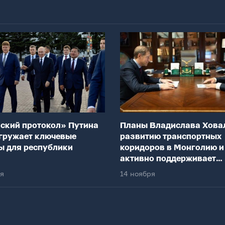
ский протокол» Путина
Планы Владислава Хова
гружает ключевые
развитию транспортных
ы для республики
коридоров в Монголию и
активно поддерживает
федеральный центр
ря
14 ноября