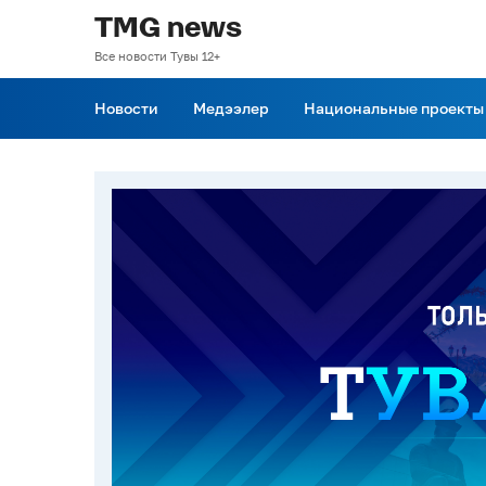
TMG news
Все новости Тувы 12+
Новости
Медээлер
Национальные проекты