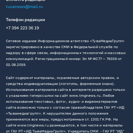
tuvanews@mail.ru
Телефон редакции
+7 394 223 36 19
Сетевое издание Информационное агентство «ТуваМедиаГрупп»
зарегистрировано в качестве СМИ в Федеральной службе по
надзору в сфере связи, информационных технологий и массовых
коммуникаций. Регистрационный номер: Эл № ФС77 — 76336 от
02.08.2019.
Сайт содержит материалы, охраняемые авторским правом, и
средства индивидуализации (логотипы, фирменные знаки).
Использование материалов сайта в интернете разрешено только
с указанием гиперссылки на сайт www.tmgnews.ru. Любое
использование текстовых, фото-, аудио- и видеоматериалов
сайта возможно только с согласия правообладателя ГАУ РТ «ИД
«Тывамедиагрупп». К нарушителям данного положения
применяются все меры, предусмотренные ст. 1301 ГК РФ. На
сайте www.tmgnews.ru размещаются, в том числе и материалы
от ГАУ РТ «ИД ТываМедиаГрупп». Учредитель СМИ －ГАУ РТ "ИД"