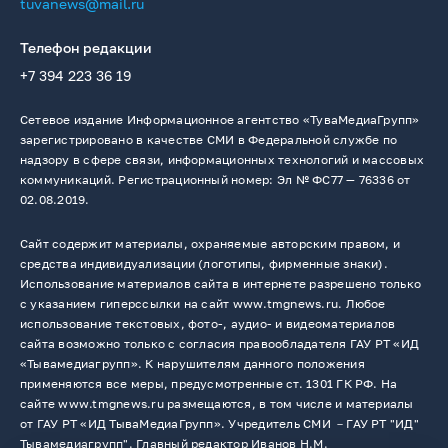
tuvanews@mail.ru
Телефон редакции
+7 394 223 36 19
Сетевое издание Информационное агентство «ТуваМедиаГрупп»
зарегистрировано в качестве СМИ в Федеральной службе по
надзору в сфере связи, информационных технологий и массовых
коммуникаций. Регистрационный номер: Эл № ФС77 — 76336 от
02.08.2019.
Сайт содержит материалы, охраняемые авторским правом, и
средства индивидуализации (логотипы, фирменные знаки).
Использование материалов сайта в интернете разрешено только
с указанием гиперссылки на сайт www.tmgnews.ru. Любое
использование текстовых, фото-, аудио- и видеоматериалов
сайта возможно только с согласия правообладателя ГАУ РТ «ИД
«Тывамедиагрупп». К нарушителям данного положения
применяются все меры, предусмотренные ст. 1301 ГК РФ. На
сайте www.tmgnews.ru размещаются, в том числе и материалы
от ГАУ РТ «ИД ТываМедиаГрупп». Учредитель СМИ －ГАУ РТ "ИД"
Тывамедиагрупп". Главный редактор Иванов Н.М.