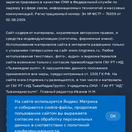
зарегистрировано в качестве СМИ в Федеральной службе по
надзору в сфере связи, информационных технологий и массовых
коммуникаций. Регистрационный номер: Эл № ФС77 — 76336 от
02.08.2019.
Сайт содержит материалы, охраняемые авторским правом, и
средства индивидуализации (логотипы, фирменные знаки).
Использование материалов сайта в интернете разрешено только
с указанием гиперссылки на сайт www.tmgnews.ru. Любое
использование текстовых, фото-, аудио- и видеоматериалов
сайта возможно только с согласия правообладателя ГАУ РТ «ИД
«Тывамедиагрупп». К нарушителям данного положения
применяются все меры, предусмотренные ст. 1301 ГК РФ. На
сайте www.tmgnews.ru размещаются, в том числе и материалы
от ГАУ РТ «ИД ТываМедиаГрупп». Учредитель СМИ －ГАУ РТ "ИД"
Тывамедиагрупп". Главный редактор Иванов Н.М.
На сайте используется Яндекс Метрика
и собираются cookie-файлы, продолжая
© 2026. Все права защищены.
12+
пользование сайтом вы выражаете
OK
Пользовательское соглашение
согласие на
обработку персональных
Использование cookie-файлов
данных
в соответствии с
политикой
конфиденциальности
.