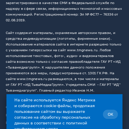
зарегистрировано в качестве СМИ в Федеральной службе по
надзору в сфере связи, информационных технологий и массовых
коммуникаций. Регистрационный номер: Эл № ФС77 — 76336 от
02.08.2019.
Сайт содержит материалы, охраняемые авторским правом, и
средства индивидуализации (логотипы, фирменные знаки).
Использование материалов сайта в интернете разрешено только
с указанием гиперссылки на сайт www.tmgnews.ru. Любое
использование текстовых, фото-, аудио- и видеоматериалов
сайта возможно только с согласия правообладателя ГАУ РТ «ИД
«Тывамедиагрупп». К нарушителям данного положения
применяются все меры, предусмотренные ст. 1301 ГК РФ. На
сайте www.tmgnews.ru размещаются, в том числе и материалы
от ГАУ РТ «ИД ТываМедиаГрупп». Учредитель СМИ －ГАУ РТ "ИД"
Тывамедиагрупп". Главный редактор Иванов Н.М.
На сайте используется Яндекс Метрика
и собираются cookie-файлы, продолжая
© 2026. Все права защищены.
12+
пользование сайтом вы выражаете
OK
Пользовательское соглашение
согласие на
обработку персональных
Использование cookie-файлов
данных
в соответствии с
политикой
конфиденциальности
.