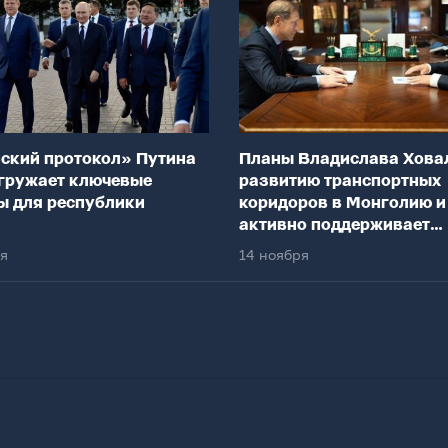
ский протокол» Путина
Планы Владислава Хова
гружает ключевые
развитию транспортных
ы для республики
коридоров в Монголию и
активно поддерживает
федеральный центр
ря
14 ноября