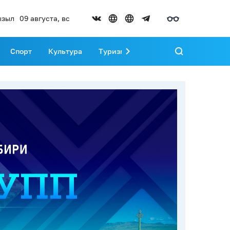
ызыл
09 августа, вс
Спорт
Культура
Туризм
Развитие Тувы
Реда