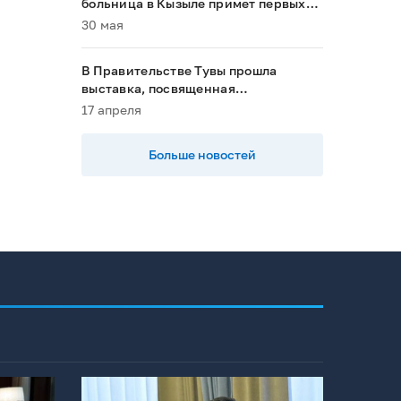
больница в Кызыле примет первых
пациентов в 2028 году»
30 мая
В Правительстве Тувы прошла
выставка, посвященная
национальным проектам
17 апреля
Больше новостей