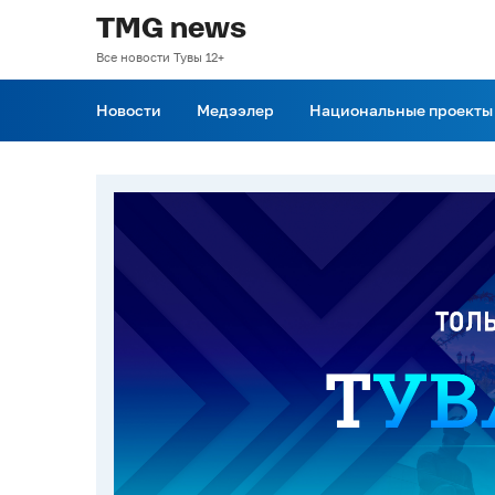
TMG news
Все новости Тувы 12+
Новости
Медээлер
Национальные проекты