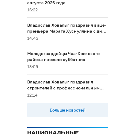
августа 2026 года
16:22
Владислав Ховалыг поздравил вице-
премьера Марата Хуснуллина с днём
рождения
14:43
Молодогвардейцы Чаа-Хольского
района провели субботник
13:09
Владислав Ховалыг поздравил
строителей с профессиональным
праздником
12:14
Больше новостей
НАЦИОНАЛЬНЫЕ