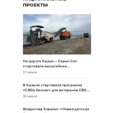
ПРОЕКТЫ
На дороге Кызыл — Сарыг-Сеп
стартовала масштабная
реконструкция
17 июня
В Кызыле стартовала программа
«СВОй бизнес» для ветеранов СВО и
их семей
16 июня
Владислав Ховалыг: «Новая детская