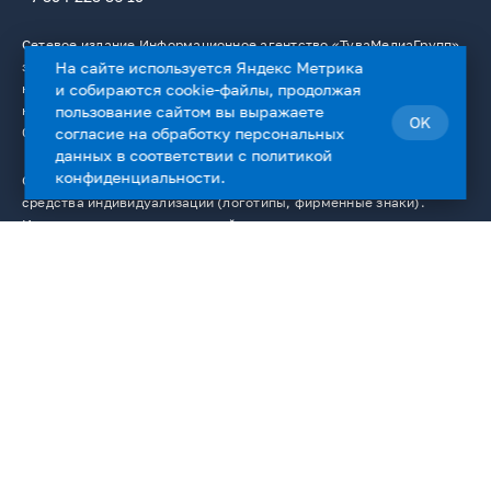
Сетевое издание Информационное агентство «ТуваМедиаГрупп»
зарегистрировано в качестве СМИ в Федеральной службе по
На сайте используется Яндекс Метрика
надзору в сфере связи, информационных технологий и массовых
и собираются cookie-файлы, продолжая
коммуникаций. Регистрационный номер: Эл № ФС77 — 76336 от
пользование сайтом вы выражаете
OK
02.08.2019.
согласие на
обработку персональных
данных
в соответствии с
политикой
конфиденциальности
.
Сайт содержит материалы, охраняемые авторским правом, и
средства индивидуализации (логотипы, фирменные знаки).
Использование материалов сайта в интернете разрешено только
с указанием гиперссылки на сайт www.tmgnews.ru. Любое
использование текстовых, фото-, аудио- и видеоматериалов
сайта возможно только с согласия правообладателя ГАУ РТ «ИД
«Тывамедиагрупп». К нарушителям данного положения
применяются все меры, предусмотренные ст. 1301 ГК РФ. На
сайте www.tmgnews.ru размещаются, в том числе и материалы
от ГАУ РТ «ИД ТываМедиаГрупп». Учредитель СМИ －ГАУ РТ "ИД"
Тывамедиагрупп". Главный редактор Иванов Н.М.
© 2026. Все права защищены.
12+