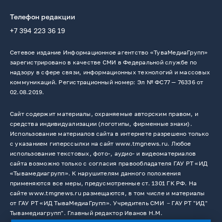
Телефон редакции
+7 394 223 36 19
Сетевое издание Информационное агентство «ТуваМедиаГрупп»
зарегистрировано в качестве СМИ в Федеральной службе по
надзору в сфере связи, информационных технологий и массовых
коммуникаций. Регистрационный номер: Эл № ФС77 — 76336 от
02.08.2019.
Сайт содержит материалы, охраняемые авторским правом, и
средства индивидуализации (логотипы, фирменные знаки).
Использование материалов сайта в интернете разрешено только
с указанием гиперссылки на сайт www.tmgnews.ru. Любое
использование текстовых, фото-, аудио- и видеоматериалов
сайта возможно только с согласия правообладателя ГАУ РТ «ИД
«Тывамедиагрупп». К нарушителям данного положения
применяются все меры, предусмотренные ст. 1301 ГК РФ. На
сайте www.tmgnews.ru размещаются, в том числе и материалы
от ГАУ РТ «ИД ТываМедиаГрупп». Учредитель СМИ －ГАУ РТ "ИД"
Тывамедиагрупп". Главный редактор Иванов Н.М.