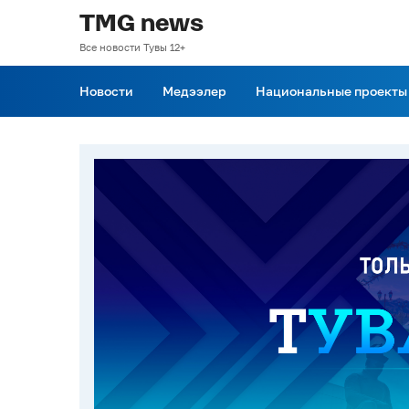
TMG news
Все новости Тувы 12+
Новости
Медээлер
Национальные проекты