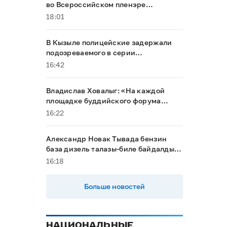
во Всероссийском пленэре
акварелистов в Ханты-Мансийске
18:01
В Кызыле полицейские задержали
подозреваемого в серии
мошенничеств
16:42
Владислав Ховалыг: «На каждой
площадке буддийского форума
будет обеспечен строгий контроль
16:22
порядка»
Александр Новак Тывада бензин
база дизель талазы-биле байдалды
хыналдада алган
16:18
Больше новостей
НАЦИОНАЛЬНЫЕ