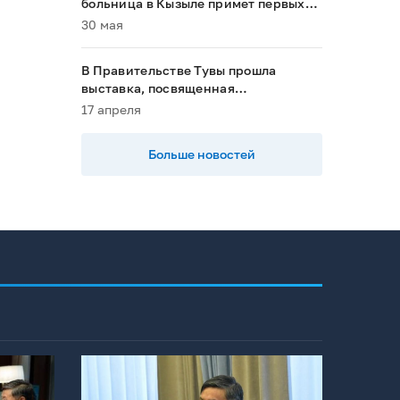
больница в Кызыле примет первых
пациентов в 2028 году»
30 мая
В Правительстве Тувы прошла
выставка, посвященная
национальным проектам
17 апреля
Больше новостей