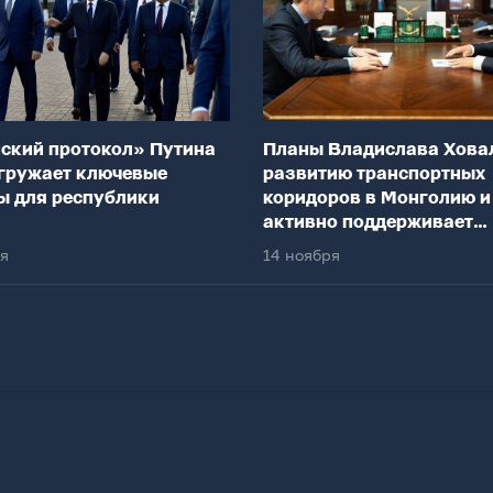
ский протокол» Путина
Планы Владислава Хова
гружает ключевые
развитию транспортных
ы для республики
коридоров в Монголию и
активно поддерживает
федеральный центр
ря
14 ноября