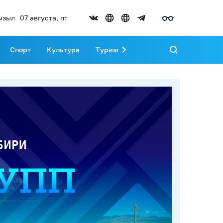
ызыл
07 августа, пт
Спорт
Культура
Туризм
Развитие Тувы
Реда