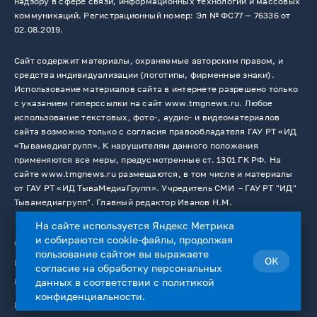
надзору в сфере связи, информационных технологий и массовых
коммуникаций. Регистрационный номер: Эл № ФС77 — 76336 от
02.08.2019.
Сайт содержит материалы, охраняемые авторским правом, и
средства индивидуализации (логотипы, фирменные знаки).
Использование материалов сайта в интернете разрешено только
с указанием гиперссылки на сайт www.tmgnews.ru. Любое
использование текстовых, фото-, аудио- и видеоматериалов
сайта возможно только с согласия правообладателя ГАУ РТ «ИД
«Тывамедиагрупп». К нарушителям данного положения
применяются все меры, предусмотренные ст. 1301 ГК РФ. На
сайте www.tmgnews.ru размещаются, в том числе и материалы
от ГАУ РТ «ИД ТываМедиаГрупп». Учредитель СМИ －ГАУ РТ "ИД"
Тывамедиагрупп". Главный редактор Иванов Н.М.
На сайте используется Яндекс Метрика
и собираются cookie-файлы, продолжая
© 2026. Все права защищены.
12+
пользование сайтом вы выражаете
OK
Пользовательское соглашение
согласие на
обработку персональных
Использование cookie-файлов
данных
в соответствии с
политикой
конфиденциальности
.
Работает на