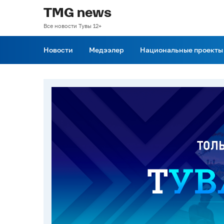
TMG news
Все новости Тувы 12+
Новости
Медээлер
Национальные проекты