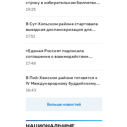
строку в избирательном бюллетене
на выборах в Госдуму
19:25
В Сут-Хольском районе стартовала
выездная диспансеризация для
маломобильных граждан
17:51
«Единая Россия» подписала
соглашение о взаимодействии
между Общественной палатой РФ и
17:48
политическими партиями
В Пий-Хемском районе готовятся к
IV Международному буддийскому
форуму
16:43
Больше новостей
НАЦИОНАЛЬНЫЕ