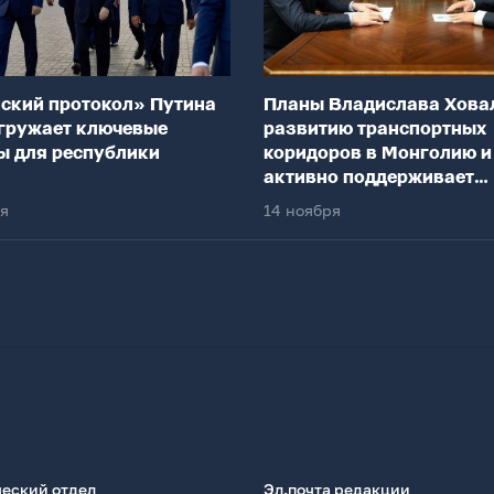
ский протокол» Путина
Планы Владислава Хова
гружает ключевые
развитию транспортных
ы для республики
коридоров в Монголию и
активно поддерживает
федеральный центр
ря
14 ноября
еский отдел
Эл.почта редакции