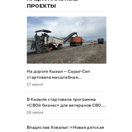
ПРОЕКТЫ
На дороге Кызыл — Сарыг-Сеп
стартовала масштабная
реконструкция
17 июня
В Кызыле стартовала программа
«СВОй бизнес» для ветеранов СВО и
их семей
16 июня
Владислав Ховалыг: «Новая детская