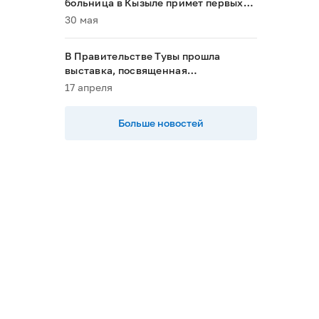
больница в Кызыле примет первых
пациентов в 2028 году»
30 мая
В Правительстве Тувы прошла
выставка, посвященная
национальным проектам
17 апреля
Больше новостей