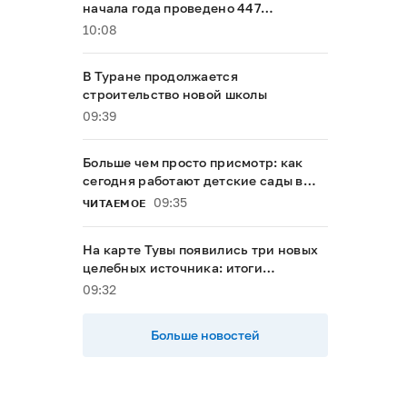
начала года проведено 447
бронхоскопий
10:08
В Туране продолжается
строительство новой школы
09:39
Больше чем просто присмотр: как
сегодня работают детские сады в
сельской глубинке Тувы
09:35
ЧИТАЕМОЕ
На карте Тувы появились три новых
целебных источника: итоги
экспедиции РГО
09:32
Больше новостей