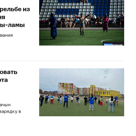
рельбе из
ня
мбы-ламы
ования
овать
рта
Начын
зарядку в