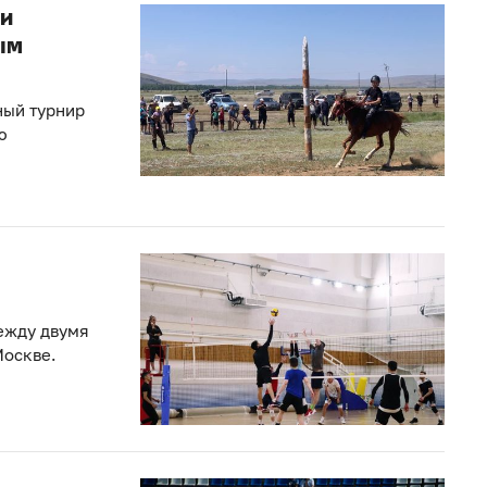
ли
ым
ный турнир
ю
ежду двумя
Москве.