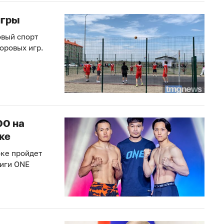
игры
овый спорт
оровых игр.
00 на
ке
оке пройдет
лиги ONE