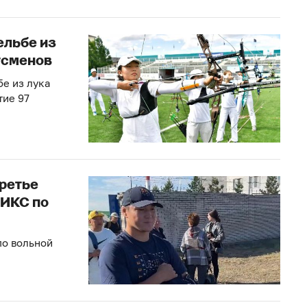
ельбе из
тсменов
бе из лука
тие 97
ретье
РИКС по
о вольной