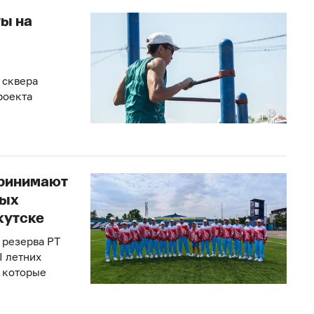
ты на
 сквера
роекта
принимают
ных
кутске
 резерва РТ
I летних
 которые