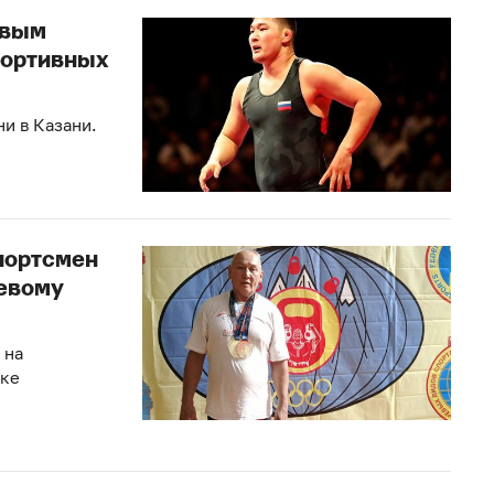
овым
портивных
и в Казани.
портсмен
ревому
 на
ске