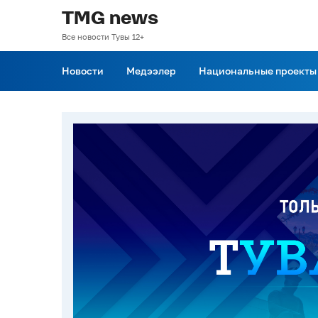
TMG news
Все новости Тувы 12+
Новости
Медээлер
Национальные проекты