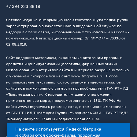
+7 394 223 36 19
Сетевое издание Информационное агентство «ТуваМедиаГрупп»
зарегистрировано в качестве СМИ в Федеральной службе по
надзору в сфере связи, информационных технологий и массовых
коммуникаций. Регистрационный номер: Эл № ФС77 — 76336 от
02.08.2019.
Сайт содержит материалы, охраняемые авторским правом, и
средства индивидуализации (логотипы, фирменные знаки).
Использование материалов сайта в интернете разрешено только
с указанием гиперссылки на сайт www.tmgnews.ru. Любое
использование текстовых, фото-, аудио- и видеоматериалов
сайта возможно только с согласия правообладателя ГАУ РТ «ИД
«Тывамедиагрупп». К нарушителям данного положения
применяются все меры, предусмотренные ст. 1301 ГК РФ. На
сайте www.tmgnews.ru размещаются, в том числе и материалы
от ГАУ РТ «ИД ТываМедиаГрупп». Учредитель СМИ －ГАУ РТ "ИД"
Тывамедиагрупп". Главный редактор Иванов Н.М.
На сайте используется Яндекс Метрика
и собираются cookie-файлы, продолжая
© 2026. Все права защищены.
12+