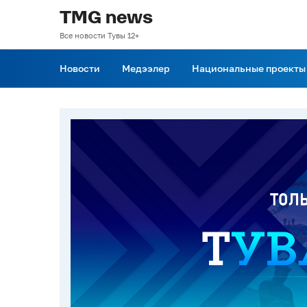
TMG news
Все новости Тувы 12+
Новости
Медээлер
Национальные проекты