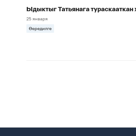
Ыдыктыг Татьянага тураскааткан 
25 января
Өөредилге