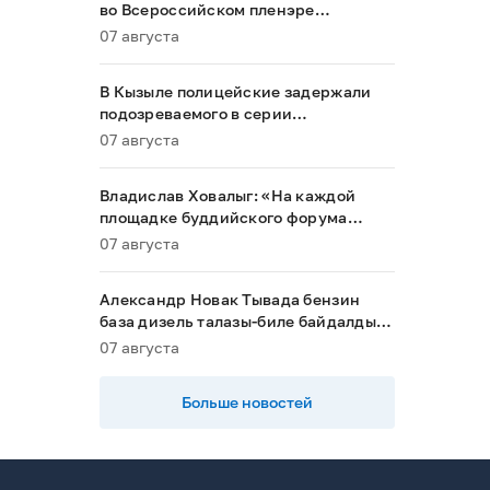
во Всероссийском пленэре
акварелистов в Ханты-Мансийске
07 августа
В Кызыле полицейские задержали
подозреваемого в серии
мошенничеств
07 августа
Владислав Ховалыг: «На каждой
площадке буддийского форума
будет обеспечен строгий контроль
07 августа
порядка»
Александр Новак Тывада бензин
база дизель талазы-биле байдалды
хыналдада алган
07 августа
Больше новостей