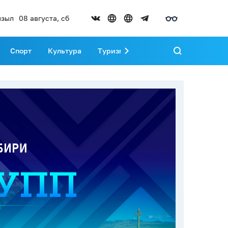
зыл
08 августа, сб
Спорт
Культура
Туризм
Развитие Тувы
Реда