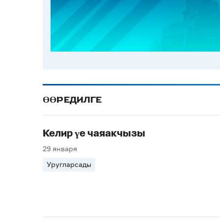
ӨӨРЕДИЛГЕ
Келир үе чаяакчызы
29 января
Уругларсады