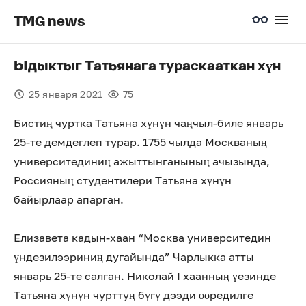
TMG news
Ыдыктыг Татьянага тураскааткан хүн
25 января 2021
75
Бистиң чуртка Татьяна хүнүн чаңчыл-биле январь
25-те демдеглеп турар. 1755 чылда Москваның
университединиң ажыттынганының ачызында,
Россияның студентилери Татьяна хүнүн
байырлаар апарган.
Елизавета кадын-хаан “Москва университедин
үндезилээриниң дугайында” Чарлыкка атты
январь 25-те салган. Николай I хаанның үезинде
Татьяна хүнүн чурттуң бүгү дээди өөредилге