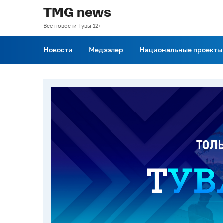
TMG news
Все новости Тувы 12+
Новости
Медээлер
Национальные проекты