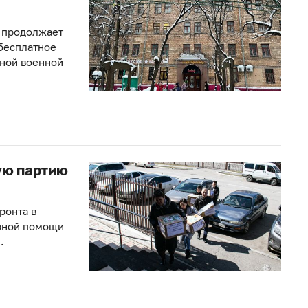
 продолжает
бесплатное
ьной военной
ую партию
ронта в
рной помощи
.