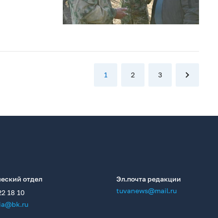
1
2
3
еский отдел
Эл.почта редакции
tuvanews@mail.ru
22 18 10
ia@bk.ru