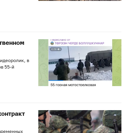
ственном
видеоролик, в
в 55-й
контракт
овременных