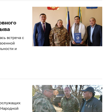
овного
Тыва
сь встреча с
военной
льности и
нослужащих
 Народной