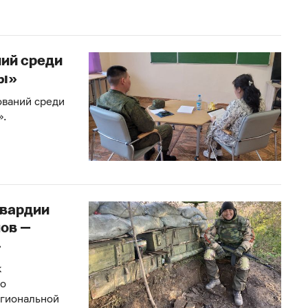
ний среди
вы»
ований среди
».
вардии
ов —
»
к
по
егиональной