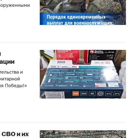
Вооруженными
я
рации
тельства и
нитарной
ля Победы!»
 СВО и их