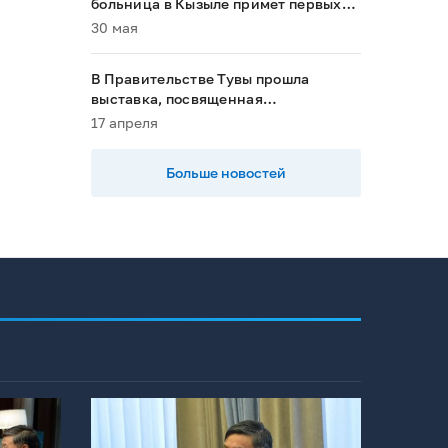
больница в Кызыле примет первых
пациентов в 2028 году»
30 мая
В Правительстве Тувы прошла
выставка, посвященная
национальным проектам
17 апреля
Больше новостей