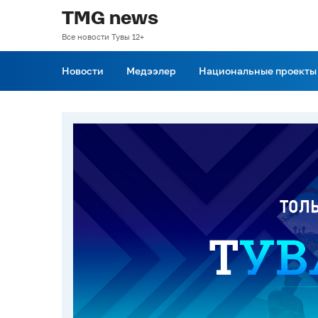
TMG news
Все новости Тувы 12+
Новости
Медээлер
Национальные проекты