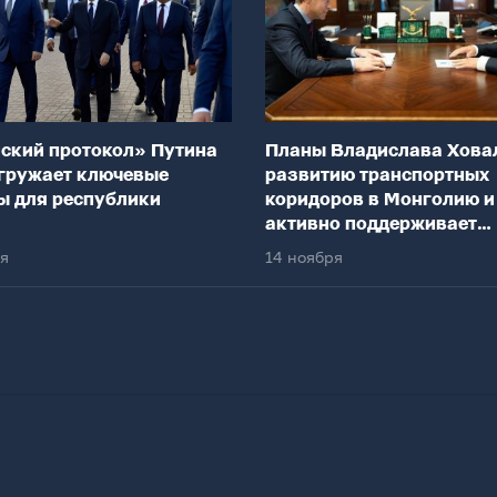
ский протокол» Путина
Планы Владислава Хова
гружает ключевые
развитию транспортных
ы для республики
коридоров в Монголию и
активно поддерживает
федеральный центр
ря
14 ноября