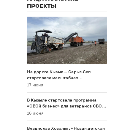
ПРОЕКТЫ
На дороге Кызыл — Сарыг-Сеп
стартовала масштабная
реконструкция
17 июня
В Кызыле стартовала программа
«СВОй бизнес» для ветеранов СВО и
их семей
16 июня
Владислав Ховалыг: «Новая детская