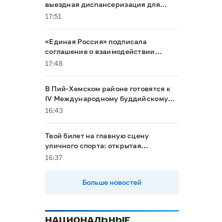
выездная диспансеризация для
маломобильных граждан
17:51
«Единая Россия» подписала
соглашение о взаимодействии
между Общественной палатой РФ и
17:48
политическими партиями
В Пий-Хемском районе готовятся к
IV Международному буддийскому
форуму
16:43
Твой билет на главную сцену
уличного спорта: открытая
квалификация «КАРДО» ждет
16:37
райдеров и спортсменов из
Республики Тыва
Больше новостей
НАЦИОНАЛЬНЫЕ