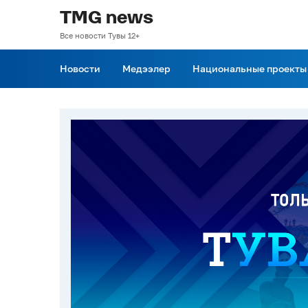
TMG news
Все новости Тувы 12+
Новости
Медээлер
Национальные проекты