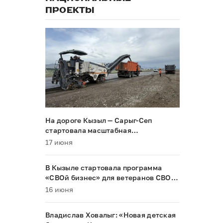
ПРОЕКТЫ
На дороге Кызыл — Сарыг-Сеп
стартовала масштабная
реконструкция
17 июня
В Кызыле стартовала программа
«СВОй бизнес» для ветеранов СВО и
их семей
16 июня
Владислав Ховалыг: «Новая детская