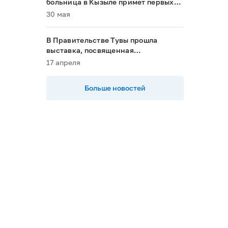
больница в Кызыле примет первых
пациентов в 2028 году»
30 мая
В Правительстве Тувы прошла
выставка, посвященная
национальным проектам
17 апреля
Больше новостей