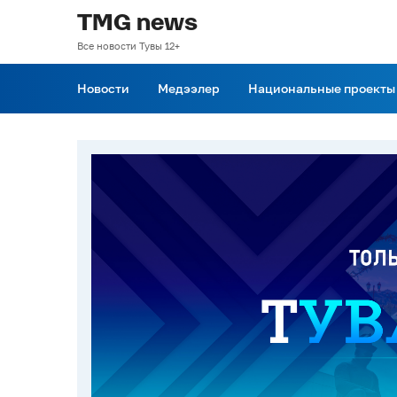
TMG news
Все новости Тувы 12+
Новости
Медээлер
Национальные проекты