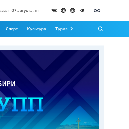
ызыл
07 августа, пт
Спорт
Культура
Туризм
Развитие Тувы
Реда