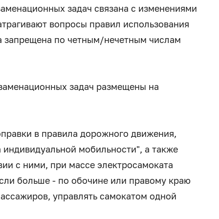
заменационных задач связана с изменениями
атрагивают вопросы правил использования
а запрещена по четным/нечетным числам
кзаменационных задач размещены на
оправки в правила дорожного движения,
а индивидуальной мобильности", а также
вии с ними, при массе электросамоката
 если больше - по обочине или правому краю
пассажиров, управлять самокатом одной