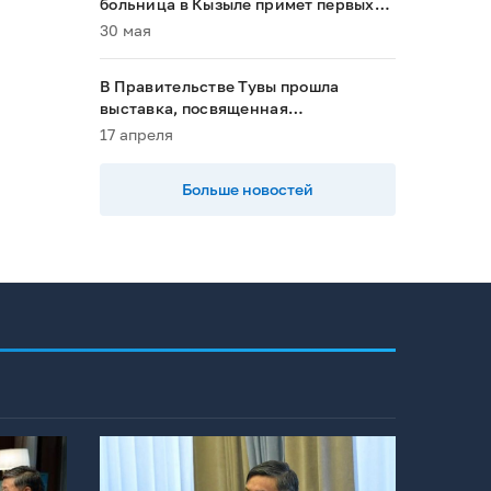
больница в Кызыле примет первых
пациентов в 2028 году»
30 мая
В Правительстве Тувы прошла
выставка, посвященная
национальным проектам
17 апреля
Больше новостей