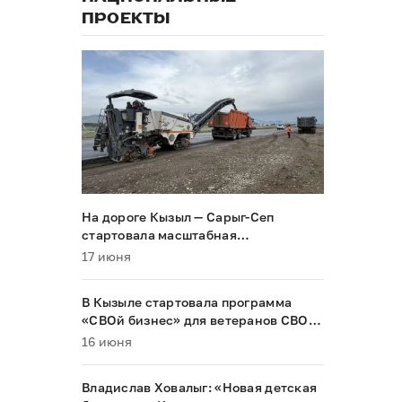
ПРОЕКТЫ
На дороге Кызыл — Сарыг-Сеп
стартовала масштабная
реконструкция
17 июня
В Кызыле стартовала программа
«СВОй бизнес» для ветеранов СВО и
их семей
16 июня
Владислав Ховалыг: «Новая детская