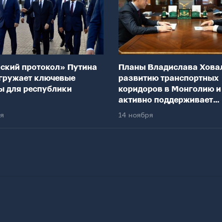
ский протокол» Путина
Планы Владислава Хова
гружает ключевые
развитию транспортных
ы для республики
коридоров в Монголию и
активно поддерживает
федеральный центр
ря
14 ноября