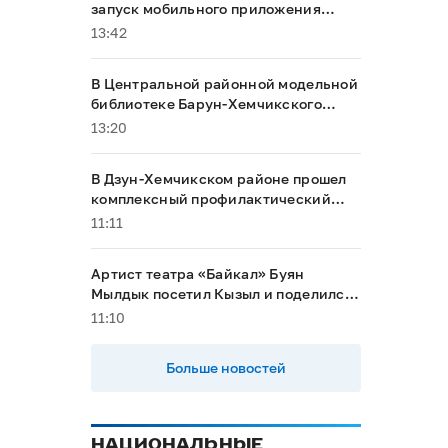
запуск мобильного приложения
«Тува24»
13:42
В Центральной районной модельной
библиотеке Барун-Хемчикского
района прошел интерактивный урок
13:20
безопасности в честь Дня светофора
В Дзун-Хемчикском районе прошел
комплексный профилактический
рейд
11:11
Артист театра «Байкал» Буян
Мылдык посетил Кызыл и поделился
впечатлениями от перемен в родном
11:10
городе
Больше новостей
НАЦИОНАЛЬНЫЕ