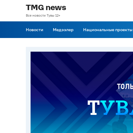
TMG news
Все новости Тувы 12+
Новости
Медээлер
Национальные проекты