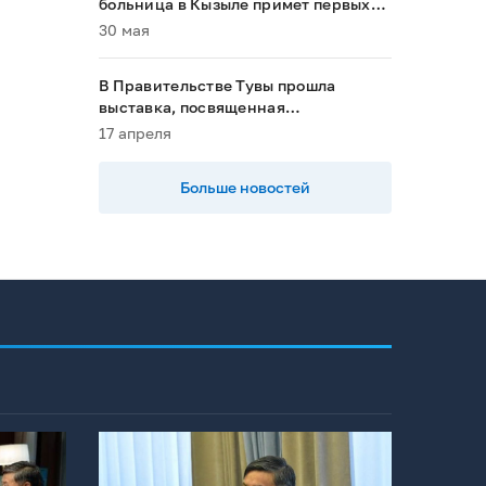
больница в Кызыле примет первых
пациентов в 2028 году»
30 мая
В Правительстве Тувы прошла
выставка, посвященная
национальным проектам
17 апреля
Больше новостей