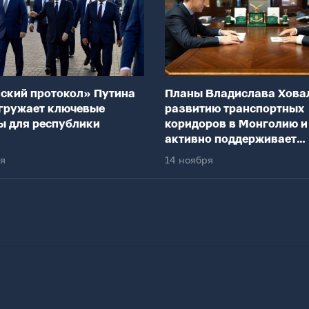
ский протокол» Путина
Планы Владислава Хова
гружает ключевые
развитию транспортных
ы для республики
коридоров в Монголию и
активно поддерживает
федеральный центр
ря
14 ноября