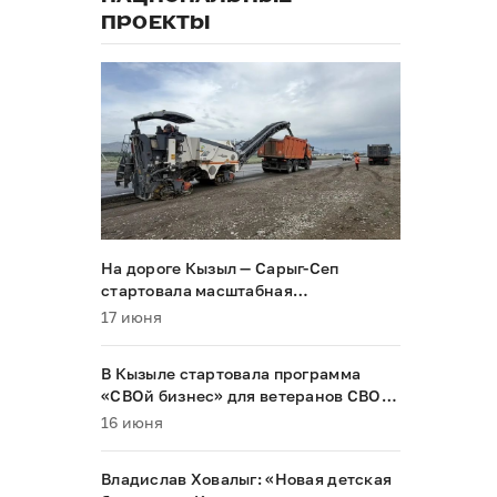
ПРОЕКТЫ
На дороге Кызыл — Сарыг-Сеп
стартовала масштабная
реконструкция
17 июня
В Кызыле стартовала программа
«СВОй бизнес» для ветеранов СВО и
их семей
16 июня
Владислав Ховалыг: «Новая детская