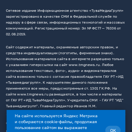
Сетевое издание Информационное агентство «ТуваМедиаГрупп»
зарегистрировано в качестве СМИ в Федеральной службе по
надзору в сфере связи, информационных технологий и массовых
коммуникаций. Регистрационный номер: Эл № ФС77 — 76336 от
02.08.2019.
Сайт содержит материалы, охраняемые авторским правом, и
средства индивидуализации (логотипы, фирменные знаки).
Использование материалов сайта в интернете разрешено только
с указанием гиперссылки на сайт www.tmgnews.ru. Любое
использование текстовых, фото-, аудио- и видеоматериалов
сайта возможно только с согласия правообладателя ГАУ РТ «ИД
«Тывамедиагрупп». К нарушителям данного положения
применяются все меры, предусмотренные ст. 1301 ГК РФ. На
сайте www.tmgnews.ru размещаются, в том числе и материалы
от ГАУ РТ «ИД ТываМедиаГрупп». Учредитель СМИ －ГАУ РТ "ИД"
Тывамедиагрупп". Главный редактор Иванов Н.М.
На сайте используется Яндекс Метрика
и собираются cookie-файлы, продолжая
© 2026. Все права защищены.
12+
пользование сайтом вы выражаете
OK
Пользовательское соглашение