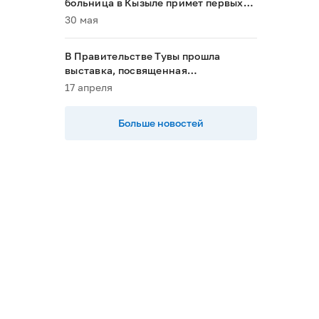
больница в Кызыле примет первых
пациентов в 2028 году»
30 мая
В Правительстве Тувы прошла
выставка, посвященная
национальным проектам
17 апреля
Больше новостей