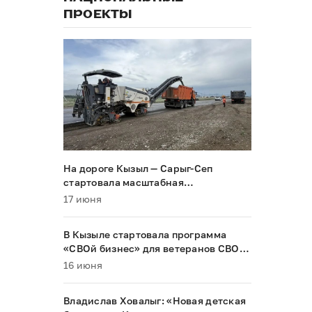
ПРОЕКТЫ
На дороге Кызыл — Сарыг-Сеп
стартовала масштабная
реконструкция
17 июня
В Кызыле стартовала программа
«СВОй бизнес» для ветеранов СВО и
их семей
16 июня
Владислав Ховалыг: «Новая детская