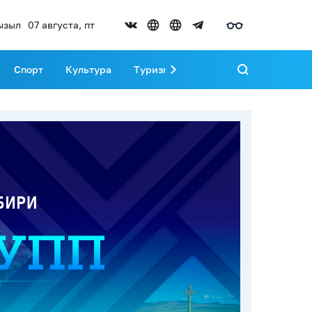
ызыл
07 августа, пт
Спорт
Культура
Туризм
Развитие Тувы
Реда