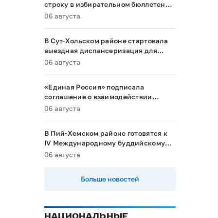
строку в избирательном бюллетене
на выборах в Госдуму
06 августа
В Сут-Хольском районе стартовала
выездная диспансеризация для
маломобильных граждан
06 августа
«Единая Россия» подписала
соглашение о взаимодействии
между Общественной палатой РФ и
06 августа
политическими партиями
В Пий-Хемском районе готовятся к
IV Международному буддийскому
форуму
06 августа
Больше новостей
НАЦИОНАЛЬНЫЕ