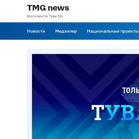
TMG news
Все новости Тувы 12+
Новости
Медээлер
Национальные проекты