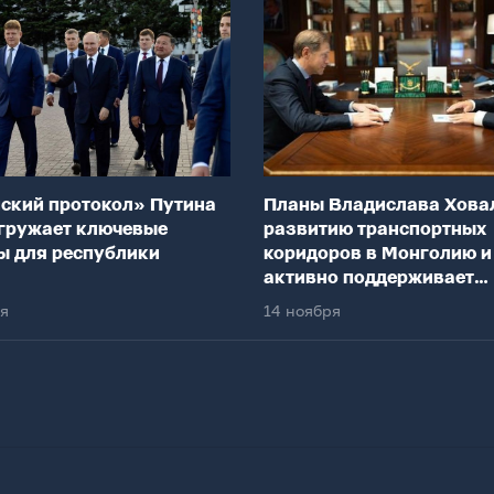
ский протокол» Путина
Планы Владислава Хова
гружает ключевые
развитию транспортных
ы для республики
коридоров в Монголию и
активно поддерживает
федеральный центр
ря
14 ноября