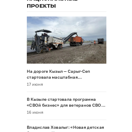
ПРОЕКТЫ
На дороге Кызыл — Сарыг-Сеп
стартовала масштабная
реконструкция
17 июня
В Кызыле стартовала программа
«СВОй бизнес» для ветеранов СВО и
их семей
16 июня
Владислав Ховалыг: «Новая детская