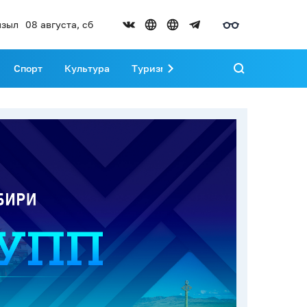
зыл
08 августа, сб
Спорт
Культура
Туризм
Развитие Тувы
Реда