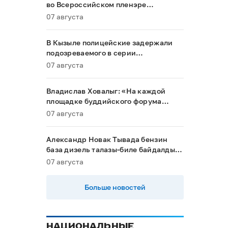
во Всероссийском пленэре
акварелистов в Ханты-Мансийске
07 августа
В Кызыле полицейские задержали
подозреваемого в серии
мошенничеств
07 августа
Владислав Ховалыг: «На каждой
площадке буддийского форума
будет обеспечен строгий контроль
07 августа
порядка»
Александр Новак Тывада бензин
база дизель талазы-биле байдалды
хыналдада алган
07 августа
Больше новостей
НАЦИОНАЛЬНЫЕ