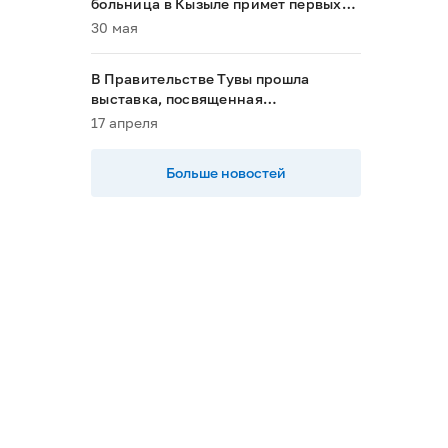
больница в Кызыле примет первых
пациентов в 2028 году»
30 мая
В Правительстве Тувы прошла
выставка, посвященная
национальным проектам
17 апреля
Больше новостей