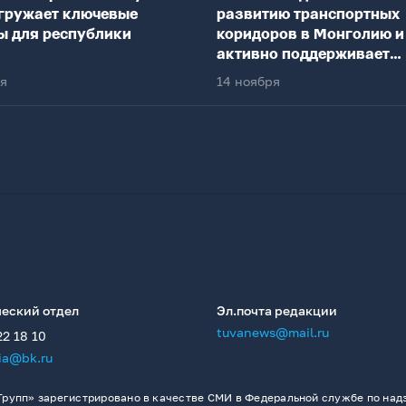
гружает ключевые
развитию транспортных
ы для республики
коридоров в Монголию и
активно поддерживает
федеральный центр
ря
14 ноября
еский отдел
Эл.почта редакции
tuvanews@mail.ru
22 18 10
ia@bk.ru
рупп» зарегистрировано в качестве СМИ в Федеральной службе по надз