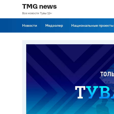
TMG news
Все новости Тувы 12+
Новости
Медээлер
Национальные проекты