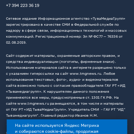
+7 394 223 36 19
Сетевое издание Информационное агентство «ТуваМедиаГрупп»
зарегистрировано в качестве СМИ в Федеральной службе по
надзору в сфере связи, информационных технологий и массовых
коммуникаций. Регистрационный номер: Эл № ФС77 — 76336 от
02.08.2019.
Сайт содержит материалы, охраняемые авторским правом, и
средства индивидуализации (логотипы, фирменные знаки).
Использование материалов сайта в интернете разрешено только
с указанием гиперссылки на сайт www.tmgnews.ru. Любое
использование текстовых, фото-, аудио- и видеоматериалов
сайта возможно только с согласия правообладателя ГАУ РТ «ИД
«Тывамедиагрупп». К нарушителям данного положения
применяются все меры, предусмотренные ст. 1301 ГК РФ. На
сайте www.tmgnews.ru размещаются, в том числе и материалы
от ГАУ РТ «ИД ТываМедиаГрупп». Учредитель СМИ －ГАУ РТ "ИД"
Тывамедиагрупп". Главный редактор Иванов Н.М.
На сайте используется Яндекс Метрика
и собираются cookie-файлы, продолжая
© 2026. Все права защищены.
12+