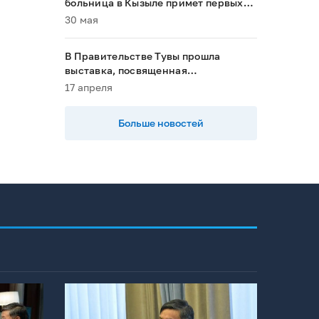
больница в Кызыле примет первых
пациентов в 2028 году»
30 мая
В Правительстве Тувы прошла
выставка, посвященная
национальным проектам
17 апреля
Больше новостей