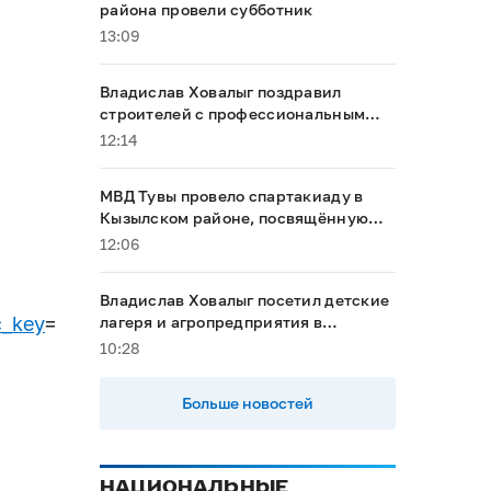
района провели субботник
13:09
Владислав Ховалыг поздравил
строителей с профессиональным
праздником
12:14
МВД Тувы провело спартакиаду в
Кызылском районе, посвящённую
Году народного единства
12:06
Владислав Ховалыг посетил детские
c_key
=
лагеря и агропредприятия в
Тандинском районе
10:28
Больше новостей
НАЦИОНАЛЬНЫЕ