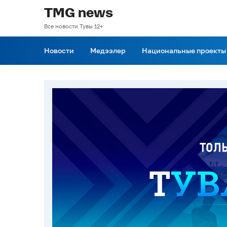
TMG news
Все новости Тувы 12+
Новости
Медээлер
Национальные проекты