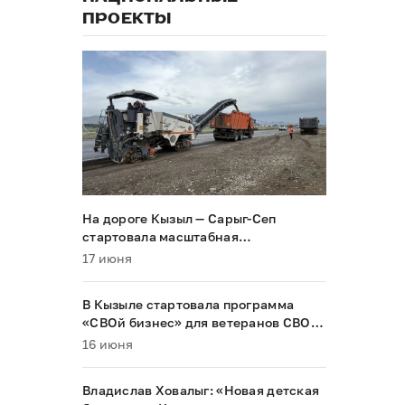
ПРОЕКТЫ
На дороге Кызыл — Сарыг-Сеп
стартовала масштабная
реконструкция
17 июня
В Кызыле стартовала программа
«СВОй бизнес» для ветеранов СВО и
их семей
16 июня
Владислав Ховалыг: «Новая детская