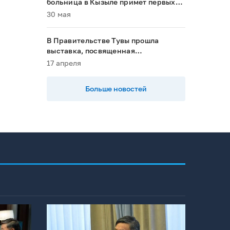
больница в Кызыле примет первых
пациентов в 2028 году»
30 мая
В Правительстве Тувы прошла
выставка, посвященная
национальным проектам
17 апреля
Больше новостей