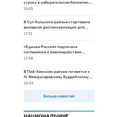
строку в избирательном бюллетене
на выборах в Госдуму
19:25
В Сут-Хольском районе стартовала
выездная диспансеризация для
маломобильных граждан
17:51
«Единая Россия» подписала
соглашение о взаимодействии
между Общественной палатой РФ и
17:48
политическими партиями
В Пий-Хемском районе готовятся к
IV Международному буддийскому
форуму
16:43
Больше новостей
НАЦИОНАЛЬНЫЕ