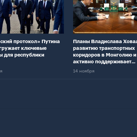
ский протокол» Путина
Планы Владислава Хова
гружает ключевые
развитию транспортных
ы для республики
коридоров в Монголию и
активно поддерживает
федеральный центр
ря
14 ноября