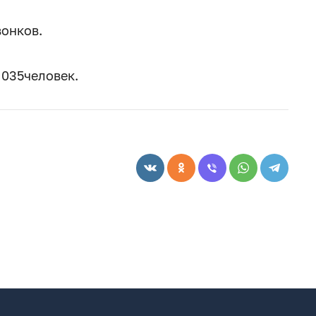
вонков.
 035человек.