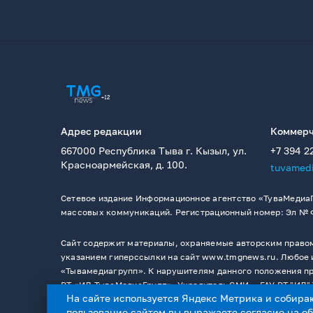
Адрес редакции
Коммерч
667000 Республика Тыва г. Кызыл, ул.
+7 394 2
Красноармейская, д. 100.
tuvamed
Сетевое издание Информационное агентство «ТуваМедиаГ
массовых коммуникаций. Регистрационный номер: Эл № ФС
Сайт содержит материалы, охраняемые авторским правом,
указанием гиперссылки на сайт www.tmgnews.ru. Любое и
«Тывамедиагрупп». К нарушителям данного положения при
РТ «ИД ТываМедиаГрупп». Учредитель СМИ －ГАУ РТ "ИД" 
На сайте используется Яндекс Метрика и собира
пользование сайтом вы выражаете согласие на
о