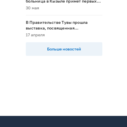
больница в Кызыле примет первых
пациентов в 2028 году»
30 мая
В Правительстве Тувы прошла
выставка, посвященная
национальным проектам
17 апреля
Больше новостей