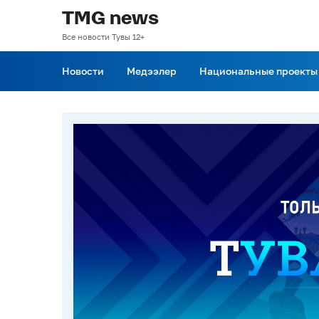
TMG news
Все новости Тувы 12+
Новости
Медээлер
Национальные проекты