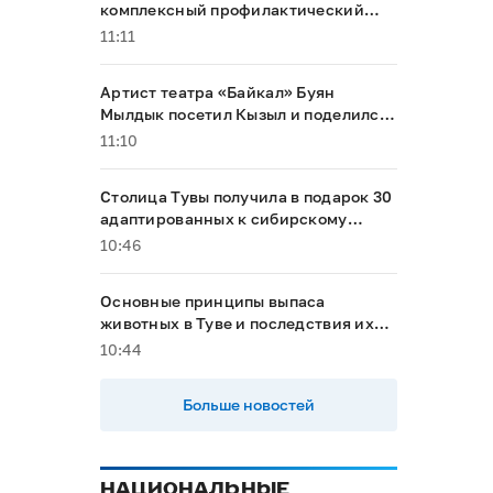
комплексный профилактический
рейд
11:11
Артист театра «Байкал» Буян
Мылдык посетил Кызыл и поделился
впечатлениями от перемен в родном
11:10
городе
Столица Тувы получила в подарок 30
адаптированных к сибирскому
климату туй
10:46
Основные принципы выпаса
животных в Туве и последствия их
несоблюдения
10:44
Больше новостей
НАЦИОНАЛЬНЫЕ