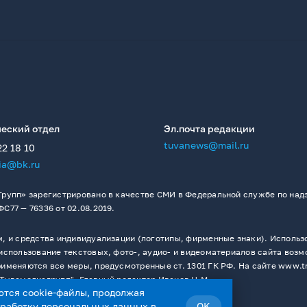
еский отдел
Эл.почта редакции
tuvanews@mail.ru
22 18 10
ia@bk.ru
рупп» зарегистрировано в качестве СМИ в Федеральной службе по надз
77 — 76336 от 02.08.2019.
 и средства индивидуализации (логотипы, фирменные знаки). Использо
спользование текстовых, фото-, аудио- и видеоматериалов сайта возм
меняются все меры, предусмотренные ст. 1301 ГК РФ. На сайте www.t
Тывамедиагрупп". Главный редактор Иванов Н.М.
ются cookie-файлы, продолжая
бработку персональных данных
в
OK