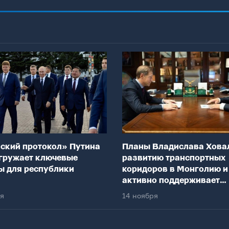
ский протокол» Путина
Планы Владислава Хова
гружает ключевые
развитию транспортных
ы для республики
коридоров в Монголию и
активно поддерживает
федеральный центр
ря
14 ноября