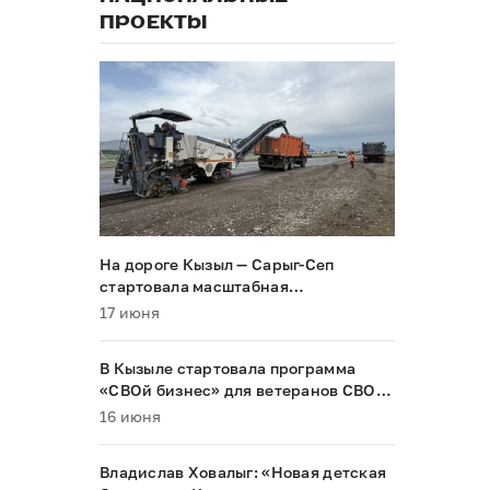
ПРОЕКТЫ
На дороге Кызыл — Сарыг-Сеп
стартовала масштабная
реконструкция
17 июня
В Кызыле стартовала программа
«СВОй бизнес» для ветеранов СВО и
их семей
16 июня
Владислав Ховалыг: «Новая детская