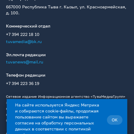
667000 Республика Тыва г. Кызыл, ул. Красноармейская,
д. 100.
Коммерческий отдел
+7 394 222 18 10
tuvamedia@bk.ru
Эл.почта редакции
tuvanews@mail.ru
Телефон редакции
+7 394 223 36 19
Сетевое издание Информационное агентство «ТуваМедиаГрупп»
зарегистрировано в качестве СМИ в Федеральной службе по
На сайте используется Яндекс Метрика
надзору в сфере связи, информационных технологий и массовых
и собираются cookie-файлы, продолжая
коммуникаций. Регистрационный номер: Эл № ФС77 — 76336 от
пользование сайтом вы выражаете
OK
02.08.2019.
согласие на
обработку персональных
данных
в соответствии с
политикой
Сайт содержит материалы, охраняемые авторским правом, и