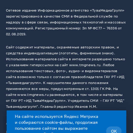
Сетевое издание Информационное агентство «ТуваМедиаГрупп»
зарегистрировано в качестве СМИ в Федеральной службе по
надзору в сфере связи, информационных технологий и массовых
коммуникаций. Регистрационный номер: Эл № ФС77 — 76336 от
02.08.2019.
Сайт содержит материалы, охраняемые авторским правом, и
средства индивидуализации (логотипы, фирменные знаки).
Использование материалов сайта в интернете разрешено только
с указанием гиперссылки на сайт www.tmgnews.ru. Любое
использование текстовых, фото-, аудио- и видеоматериалов
сайта возможно только с согласия правообладателя ГАУ РТ «ИД
«Тывамедиагрупп». К нарушителям данного положения
применяются все меры, предусмотренные ст. 1301 ГК РФ. На
сайте www.tmgnews.ru размещаются, в том числе и материалы
от ГАУ РТ «ИД ТываМедиаГрупп». Учредитель СМИ －ГАУ РТ "ИД"
Тывамедиагрупп". Главный редактор Иванов Н.М.
На сайте используется Яндекс Метрика
и собираются cookie-файлы, продолжая
© 2026. Все права защищены.
12+
пользование сайтом вы выражаете
OK
Пользовательское соглашение