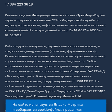
+7 394 223 36 19
Сетевое издание Информационное агентство «ТуваМедиаГрупп»
зарегистрировано в качестве СМИ в Федеральной службе по
надзору в сфере связи, информационных технологий и массовых
коммуникаций. Регистрационный номер: Эл № ФС77 — 76336 от
02.08.2019.
Сайт содержит материалы, охраняемые авторским правом, и
средства индивидуализации (логотипы, фирменные знаки).
Использование материалов сайта в интернете разрешено только
с указанием гиперссылки на сайт www.tmgnews.ru. Любое
использование текстовых, фото-, аудио- и видеоматериалов
сайта возможно только с согласия правообладателя ГАУ РТ «ИД
«Тывамедиагрупп». К нарушителям данного положения
применяются все меры, предусмотренные ст. 1301 ГК РФ. На
сайте www.tmgnews.ru размещаются, в том числе и материалы
от ГАУ РТ «ИД ТываМедиаГрупп». Учредитель СМИ －ГАУ РТ "ИД"
Тывамедиагрупп". Главный редактор Иванов Н.М.
На сайте используется Яндекс Метрика
и собираются cookie-файлы, продолжая
© 2026. Все права защищены.
12+